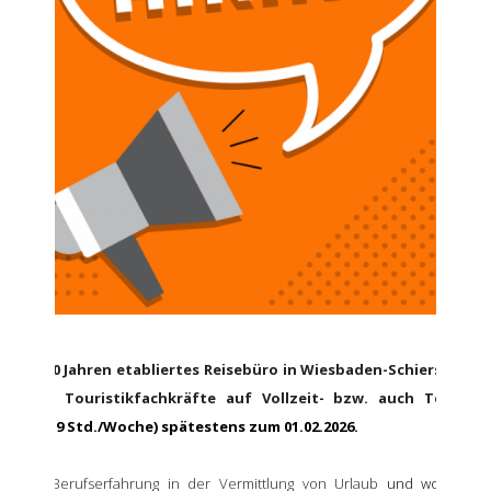
t über 30 Jahren etabliertes Reisebüro in Wiesbaden-Schierstein s
agierte Touristikfachkräfte auf Vollzeit- bzw. auch Teilzeitb
nimum 19 Std./Woche) spätestens zum 01.02.2026.
 haben Berufserfahrung in der Vermittlung von Urlaub
und wollen
un