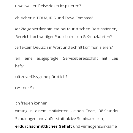
schaft zu weltweiten Reisezielen inspirieren
?
wegen sich sicher in TOMA, IRIS und TravelCompass?
rfügen über Zielgebietskenntnisse bei touristischen Destinationen
,
idealer
hrung im Bereich hochwertiger Pauschalreisen & Kreuzfahrten?
nnen in perfektem Deutsch in Wort und Schrift kommunizieren?
ombinieren eine ausgeprägte Servicebereitschaft mit Leistungs-
bereitschaft?
d dauerhaft zuverlässig und pünktlich?
 suchen wir nur Sie!
uf Sie sich freuen können:
enverantwortung in einem motivierten kleinen Team, 38-Stunden-Woche
 Urlaub, Schulungen und äußerst attraktive Seminarreisen,
ie ein
überdurchschnittliches Gehalt
und vermögenswirksame Leistung