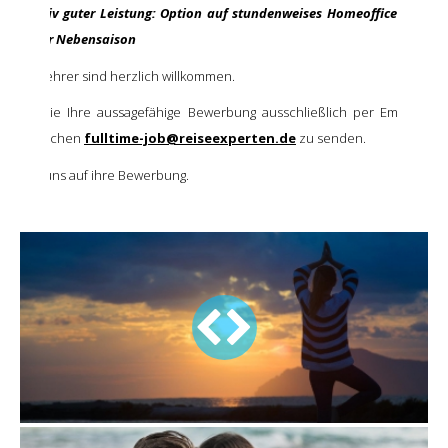
qualitativ guter Leistung: Option auf stundenweises Homeoffice und 4-
he in der Nebensaison
fsrückkehrer sind herzlich willkommen.
bitten Sie Ihre aussagefähige Bewerbung ausschließlich per Email an 
and Helmchen
fulltime-job@reiseexperten.de
zu senden.
 freuen uns auf ihre Bewerbung.
1498