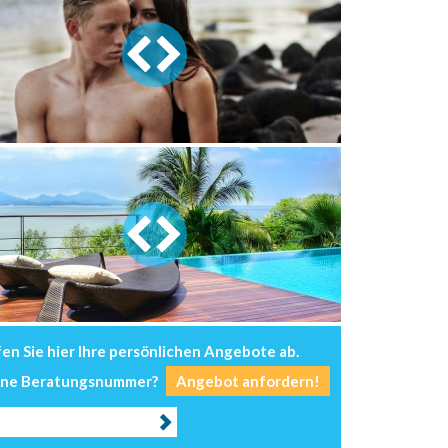
Sommerf
430
- Urlaub muß sei
Hier
klicken
560
en Sie hier Ihre persönlichen Angebote ab.
ine Beratungsnummer?
Angebot anfordern!