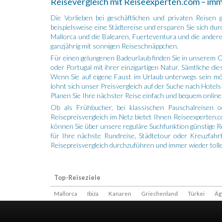
Reisevergleich mit Reiseexperten.com – imm
Die Vorlieben bei geschäftlichen und privaten Reisen 
beispielsweise eine Städtereise und ersparen Sie sich du
Mallorca und die Balearen, Fuerteventura und die ander
ganzjährig mit sonnigen Reiseschnäppchen.
Für einen gelungenen Badeurlaub finden Sie in unserem Onl
oder Portugal mit ihrer einzigartigen Natur. Sämtliche 
Wenn Sie auf eigene Faust im Urlaub unterwegs sein möch
lohnt sich unser Preisvergleich auf der Suche nach Hotels
Planen Sie Ihre nächster Reise einfach und bequem online
Ob als Frühbucher, bei klassischen Pauschalreisen 
Reisepreisvergleich im Netz bietet Ihnen Reiseexperten
können Sie über unsere reguläre Suchfunktion günstige Rei
für Ihre nächste Rundreise, Städtetour oder Kreuzfahrt
Reisepreisvergleich durchzuführen und immer wieder tol
Top-Reiseziele
Mallorca
Ibiza
Kanaren
Griechenland
Türkei
Äg