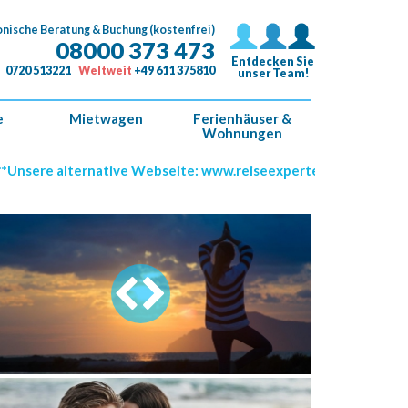
onische Beratung & Buchung (kostenfrei)
08000 373 473
Entdecken Sie
0720 513221
Weltweit
+49 611 375810
unser Team!
e
Mietwagen
Ferienhäuser &
Wohnungen
e alternative Webseite: www.reiseexperten.de *****
1498