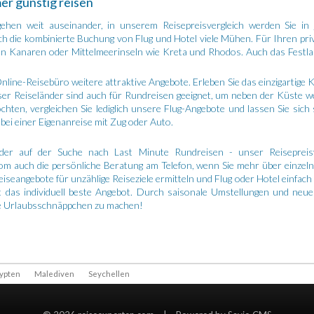
er günstig reisen
gehen weit auseinander, in unserem Reisepreisvergleich werden Sie in 
rch die kombinierte Buchung von Flug und Hotel viele Mühen. Für Ihren pri
en Kanaren oder Mittelmeerinseln wie Kreta und Rhodos. Auch das Festla
ine-Reisebüro weitere attraktive Angebote. Erleben Sie das einzigartige K
dieser Reiseländer sind auch für Rundreisen geeignet, um neben der Küste
ten, vergleichen Sie lediglich unsere Flug-Angebote und lassen Sie sich
 bei einer Eigenanreise mit Zug oder Auto.
oder auf der Suche nach Last Minute Rundreisen - unser Reisepreisv
.com auch die persönliche Beratung am Telefon, wenn Sie mehr über einze
seangebote für unzählige Reiseziele ermitteln und Flug oder Hotel einfach 
 das individuell beste Angebot. Durch saisonale Umstellungen und neue
le Urlaubsschnäppchen zu machen!
ypten
Malediven
Seychellen