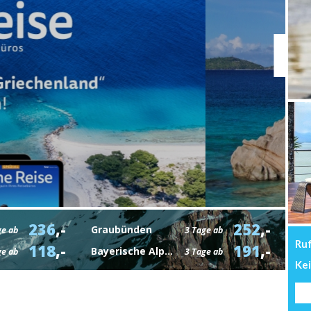
surlaub
gartige Momente.
Hier
klicken
236
,-
252
,-
Graubünden
ge ab
3 Tage ab
Ruf
118
,-
191
,-
Bayerische Alpen
ge ab
3 Tage ab
Ke