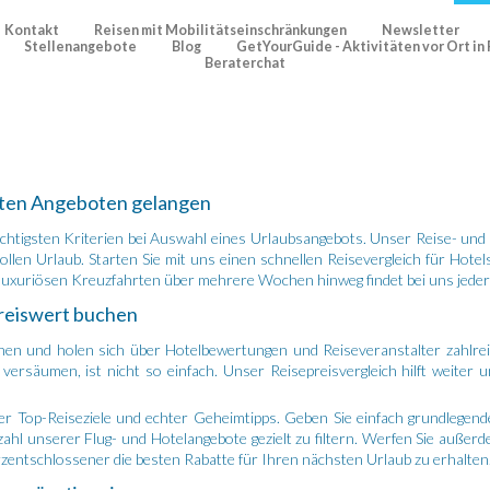
Kontakt
Reisen mit Mobilitätseinschränkungen
Newsletter
Stellenangebote
Blog
GetYourGuide - Aktivitäten vor Ort i
Beraterchat
sten Angeboten gelangen
chtigsten Kriterien bei Auswahl eines Urlaubsangebots. Unser Reise- und U
tollen Urlaub. Starten Sie mit uns einen schnellen Reisevergleich für Hot
 luxuriösen Kreuzfahrten über mehrere Wochen hinweg findet bei uns jeder 
preiswert buchen
n und holen sich über Hotelbewertungen und Reiseveranstalter zahlreic
ersäumen, ist nicht so einfach. Unser Reisepreisvergleich hilft weiter un
er Top-Reiseziele und echter Geheimtipps. Geben Sie einfach grundlegende
ahl unserer Flug- und Hotelangebote gezielt zu filtern. Werfen Sie außerd
rzentschlossener die besten Rabatte für Ihren nächsten Urlaub zu erhalten