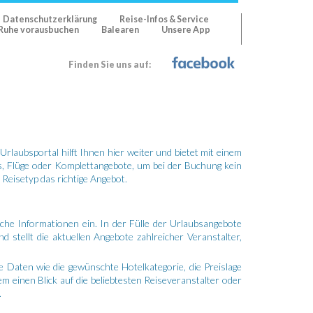
Datenschutzerklärung
Reise-Infos & Service
n Ruhe vorausbuchen
Balearen
Unsere App
Finden Sie uns auf:
rlaubsportal hilft Ihnen hier weiter und bietet mit einem
els, Flüge oder Komplettangebote, um bei der Buchung kein
Reisetyp das richtige Angebot.
he Informationen ein. In der Fülle der Urlaubsangebote
d stellt die aktuellen Angebote zahlreicher Veranstalter,
 Daten wie die gewünschte Hotelkategorie, die Preislage
em einen Blick auf die beliebtesten Reiseveranstalter oder
.