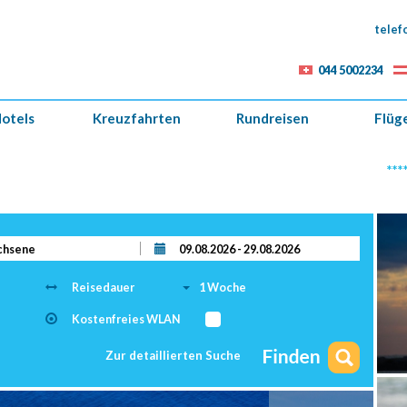
telef
044 5002234
otels
Kreuzfahrten
Rundreisen
Flüg
*****Unser
Reisedauer
1 Woche
Kostenfreies WLAN
Zur detaillierten Suche