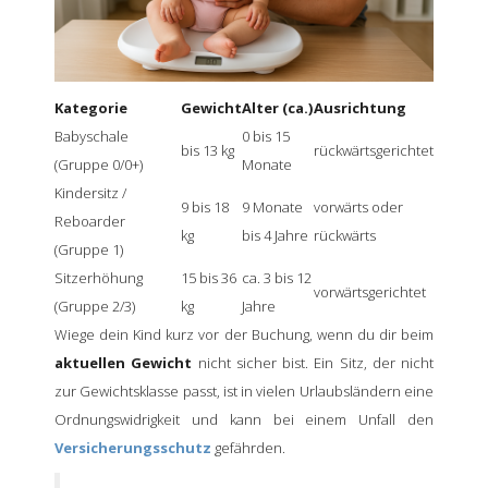
Kategorie
Gewicht
Alter (ca.)
Ausrichtung
Babyschale
0 bis 15
bis 13 kg
rückwärtsgerichtet
(Gruppe 0/0+)
Monate
Kindersitz /
9 bis 18
9 Monate
vorwärts oder
Reboarder
kg
bis 4 Jahre
rückwärts
(Gruppe 1)
Sitzerhöhung
15 bis 36
ca. 3 bis 12
vorwärtsgerichtet
(Gruppe 2/3)
kg
Jahre
Wiege dein Kind kurz vor der Buchung, wenn du dir beim
aktuellen Gewicht
nicht sicher bist. Ein Sitz, der nicht
zur Gewichtsklasse passt, ist in vielen Urlaubsländern eine
Ordnungswidrigkeit und kann bei einem Unfall den
Versicherungsschutz
gefährden.