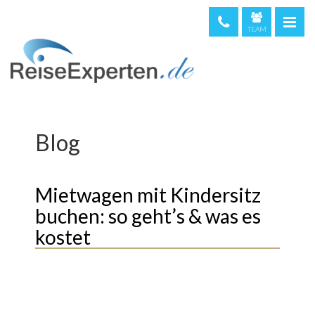
TEAM
telefonische Beratung & Buchung (kostenfrei)
08000 373 473
044 5002234
0720 513221
Blog
Weltweit
+49 611 375810
Mietwagen mit Kindersitz
buchen: so geht’s & was es
kostet