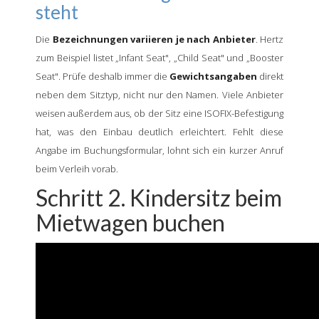
steht
Die
Bezeichnungen variieren je nach Anbieter
. Hertz
zum Beispiel listet „Infant Seat", „Child Seat" und „Booster
Seat". Prüfe deshalb immer die
Gewichtsangaben
direkt
neben dem Sitztyp, nicht nur den Namen. Viele Anbieter
weisen außerdem aus, ob der Sitz eine ISOFIX-Befestigung
hat, was den Einbau deutlich erleichtert. Fehlt diese
Angabe im Buchungsformular, lohnt sich ein kurzer Anruf
beim Verleih vorab.
Schritt 2. Kindersitz beim
Mietwagen buchen