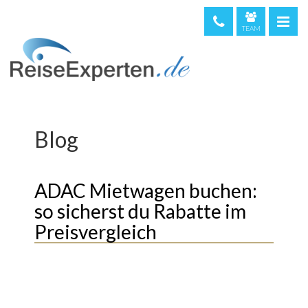
TEAM
telefonische Beratung & Buchung (kostenfrei)
08000 373 473
044 5002234
0720 513221
Blog
Weltweit
+49 611 375810
ADAC Mietwagen buchen:
so sicherst du Rabatte im
Preisvergleich
eeichich