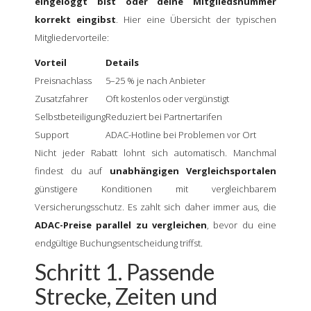
eingeloggt bist oder deine Mitgliedsnummer
korrekt eingibst
. Hier eine Übersicht der typischen
Mitgliedervorteile:
Vorteil
Details
Preisnachlass
5–25 % je nach Anbieter
Zusatzfahrer
Oft kostenlos oder vergünstigt
Selbstbeteiligung
Reduziert bei Partnertarifen
Support
ADAC-Hotline bei Problemen vor Ort
Nicht jeder Rabatt lohnt sich automatisch. Manchmal
findest du auf
unabhängigen Vergleichsportalen
günstigere Konditionen mit vergleichbarem
Versicherungsschutz. Es zahlt sich daher immer aus, die
ADAC-Preise parallel zu vergleichen
, bevor du eine
endgültige Buchungsentscheidung triffst.
Schritt 1. Passende
Strecke, Zeiten und