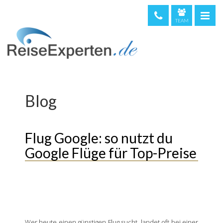
TEAM
telefonische Beratung & Buchung (kostenfrei)
08000 373 473
044 5002234
0720 513221
Blog
Weltweit
+49 611 375810
Flug Google: so nutzt du
Google Flüge für Top-Preise
Wer heute einen günstigen Flug sucht, landet oft bei einer