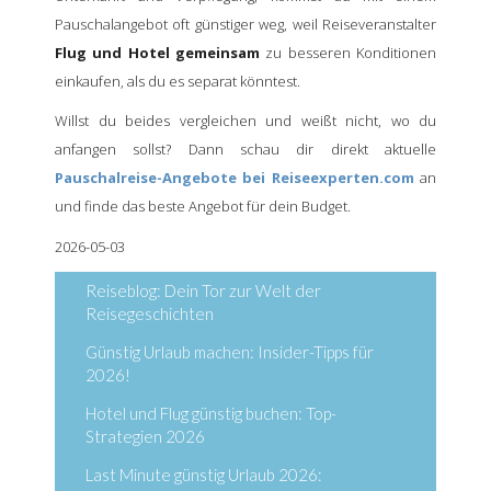
Pauschalangebot oft günstiger weg, weil Reiseveranstalter
Flug und Hotel gemeinsam
zu besseren Konditionen
einkaufen, als du es separat könntest.
Willst du beides vergleichen und weißt nicht, wo du
anfangen sollst? Dann schau dir direkt aktuelle
Pauschalreise-Angebote bei Reiseexperten.com
an
und finde das beste Angebot für dein Budget.
2026-05-03
Reiseblog: Dein Tor zur Welt der
Reisegeschichten
Günstig Urlaub machen: Insider-Tipps für
2026!
Hotel und Flug günstig buchen: Top-
Strategien 2026
Last Minute günstig Urlaub 2026: