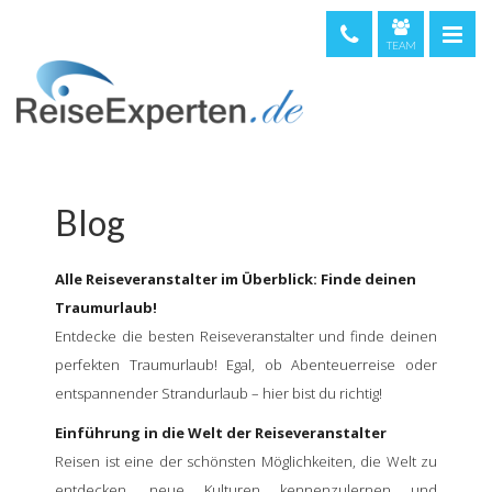
TEAM
telefonische Beratung & Buchung (kostenfrei)
08000 373 473
044 5002234
0720 513221
Blog
Weltweit
+49 611 375810
Alle Reiseveranstalter im Überblick: Finde deinen
Traumurlaub!
Entdecke die besten Reiseveranstalter und finde deinen
perfekten Traumurlaub! Egal, ob Abenteuerreise oder
entspannender Strandurlaub – hier bist du richtig!
Einführung in die Welt der Reiseveranstalter
Reisen ist eine der schönsten Möglichkeiten, die Welt zu
entdecken, neue Kulturen kennenzulernen und