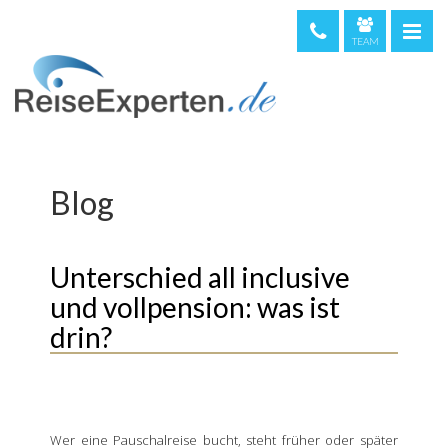
TEAM
telefonische Beratung & Buchung (kostenfrei)
08000 373 473
044 5002234
0720 513221
Blog
Weltweit
+49 611 375810
Unterschied all inclusive
und vollpension: was ist
drin?
Wer eine Pauschalreise bucht, steht früher oder später