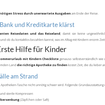
nötigen Stress durch unerwartete Ausgaben
am Ende der Reise.
 Bank und Kreditkarte klärst
anten Reisedaten und das Reiseland
, damit sie keine ungewöhnli
und ob du kontaktlos bezahlen kannst, was im Alltag mit Kindern enorm Zeit 
rste Hilfe für Kinder
Sommerurlaub mit Kindern Checkliste
genauso selbstverständlich wi
remden Land
die richtige Apotheke zu finden
kostet Zeit, die du lieber
älle am Strand
ie Apotheken-Tasche nicht unnötig schwer wird. Folgende Grundausstattung d
und sterile Kompressen
iebersenkung
(Zäpfchen oder Saft)