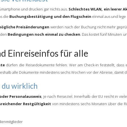
s Smartphone und drucken gar nichts aus.
Schlechtes WLAN, ein leerer A
s die
Buchungsbestätigung und den Flugschein
einmal aus und lege s
mögliche Preisänderungen
werden nach der Buchung nicht mehr geprüft
enden
Bedingungen noch einmal zu checken
. Das kostet fünf Minuten
d Einreiseinfos für alle
ste
dürfen die Reisedokumente fehlen. Wer am Check-in feststellt, dass 
fe deshalb alle Dokumente mindestens sechs Wochen vor der Abreise, damit d
du wirklich
 oder Personalausweis
, je nach Reiseziel. Innerhalb der EU reicht in v
sreichender Restgültigkeit
von mindestens sechs Monaten über die Rüc
ienmitglieder