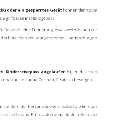
kku oder ein gesperrtes Gerät
können dann zum
ie griffbereit ins Handgepäck.
. Setze dir eine Erinnerung, etwa zwei Wochen vor
 und schützt dich vor unangenehmen Überraschungen
ein
Kinderreisepass abgelaufen
ist, erlebt einen
u noch ausreichend Zeit hast, Ersatz zu besorgen.
ielen Ländern der Personalausweis, außerhalb Europas
kreise hinaus. Prüfe außerdem, ob dein Reiseziel