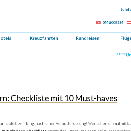
telef
044 5002234
otels
Kreuzfahrten
Rundreisen
Flüg
*****Unsere alter
n: Checkliste mit 10 Must-haves
nnt bleiben – klingt nach einer Herausforderung? Wer schon einmal mit kle
mit Kindern Checkliste
nimmt den Stress und sorgt dafür, dass wirklic