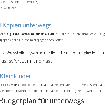
leinreise eines Elternteils)
ür EU-Reisen)
nd Kopien unterwegs
chere
digitale Fotos in einer Cloud
, auf die du auch ohne WLAN zugr
gepäck bei dir, nicht im aufgegebenen Koffer.
 Ausstellungsdaten aller Familienmitglieder i
lust sofort zur Hand hast.
 Kleinkinder
eisdokument
, sobald sie international reisen. Viele Eltern vergessen, das
Zeit beim Einwohnermeldeamt ein, da die Bearbeitungszeiten variieren kö
 Budgetplan für unterwegs