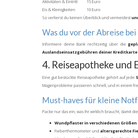
Aktivitäten & Eintritt
15 Euro
Eis & Kleinigkeiten
10 Euro
So verlierst du keinen Überblick und vermeidest
un
Was du vor der Abreise bei
Informiere deine Bank rechtzeitig über die
gepl
Auslandseinsatzgebühren deiner Kreditkarte
4. Reiseapotheke und E
Eine gut bestückte Reiseapotheke gehört auf jede
Magenprobleme passieren schnell, und in einem f
Must-haves für kleine Notf
Packe nur das ein, was ihr wirklich braucht, damit d
Wundpflaster in verschiedenen Größen
Fieberthermometer und
altersgerechte F