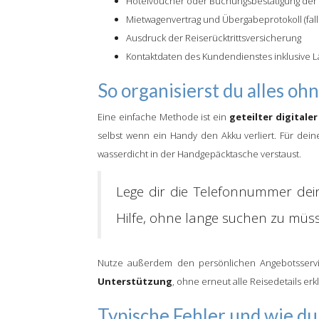
Hotelvoucher oder Buchungsbestätigung der 
Mietwagenvertrag und Übergabeprotokoll (fall
Ausdruck der Reiserücktrittsversicherung
Kontaktdaten des Kundendienstes inklusive 
So organisierst du alles oh
Eine einfache Methode ist ein
geteilter digitale
selbst wenn ein Handy den Akku verliert. Für dei
wasserdicht in der Handgepäcktasche verstaust.
Lege dir die Telefonnummer dein
Hilfe, ohne lange suchen zu müs
Nutze außerdem den persönlichen Angebotsservi
Unterstützung
, ohne erneut alle Reisedetails er
Typische Fehler und wie du