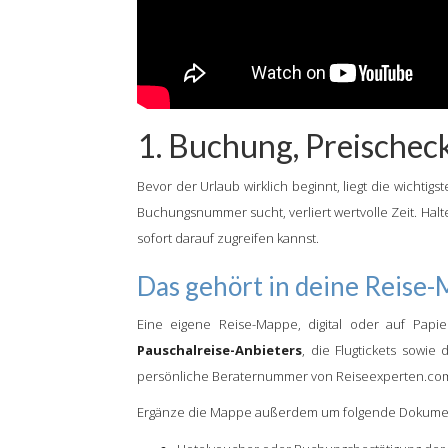
1. Buchung, Preischec
Bevor der Urlaub wirklich beginnt, liegt die wichtig
Buchungsnummer sucht, verliert wertvolle Zeit. Halt
sofort darauf zugreifen kannst.
Das gehört in deine Reise
Eine eigene Reise-Mappe, digital oder auf Papi
Pauschalreise-Anbieters
, die Flugtickets sowie 
persönliche Beraternummer von Reiseexperten.com
Ergänze die Mappe außerdem um folgende Dokume