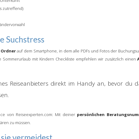
Unterkunft
s zutreffend)
Ländervorwahl
ne Suchstress
r Ordner
auf dem Smartphone, in dem alle PDFs und Fotos der Buchungsunte
ne Sommerurlaub mit Kindern Checkliste empfehlen wir zusätzlich einen
es Reiseanbieters direkt im Handy an, bevor du da
sen.
ce von Reiseexperten.com: Mit deiner
persönlichen Beratungsnum
klären zu müssen.
 sie vermeidest