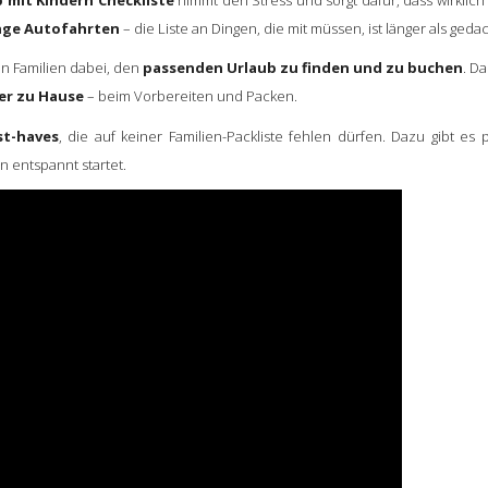
ange Autofahrten
– die Liste an Dingen, die mit müssen, ist länger als gedac
en Familien dabei, den
passenden Urlaub zu finden und zu buchen
. D
er zu Hause
– beim Vorbereiten und Packen.
st-haves
, die auf keiner Familien-Packliste fehlen dürfen. Dazu gibt es
n entspannt startet.