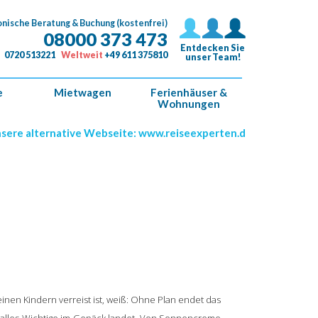
onische Beratung & Buchung (kostenfrei)
08000 373 473
Entdecken Sie
0720 513221
Weltweit
+49 611 375810
unser Team!
e
Mietwagen
Ferienhäuser &
Wohnungen
native Webseite: www.reiseexperten.de *****
inen Kindern verreist ist, weiß: Ohne Plan endet das
h alles Wichtige im Gepäck landet. Von Sonnencreme