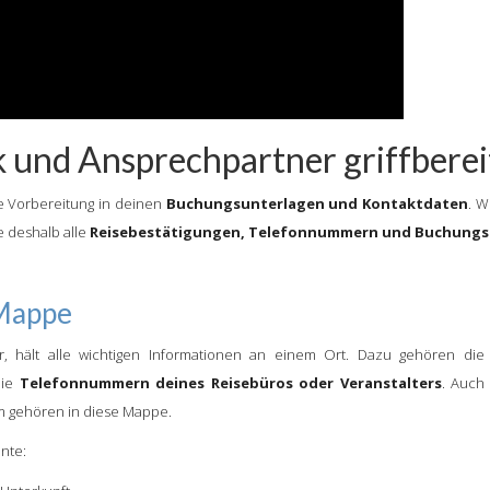
k und Ansprechpartner griffberei
ste Vorbereitung in deinen
Buchungsunterlagen und Kontaktdaten
. W
e deshalb alle
Reisebestätigungen, Telefonnummern und Buchung
-Mappe
er, hält alle wichtigen Informationen an einem Ort. Dazu gehören di
die
Telefonnummern deines Reisebüros oder Veranstalters
. Auch
 gehören in diese Mappe.
nte: