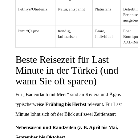
Fethiye/Ölüdeniz
Natur, entspannt
Naturfans
Beliebt, 
Ferien s
ausgebu
Izmir/Çeşme
trendig,
Paare,
Eher
kulinarisch
Individual
Boutique
XXL-Res
Beste Reisezeit für Last
Minute in der Türkei (und
wann Sie oft sparen)
Für „Badeurlaub mit Meer“ sind an Riviera und Ägäis
typischerweise
Frühling bis Herbst
relevant. Für Last
Minute lohnt sich oft der Blick auf zwei Zeitfenster:
Nebensaison und Randzeiten (z. B. April bis Mai,
September bis Oktober)