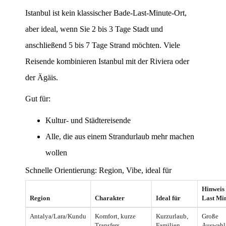
Istanbul ist kein klassischer Bade-Last-Minute-Ort,
aber ideal, wenn Sie 2 bis 3 Tage Stadt und
anschließend 5 bis 7 Tage Strand möchten. Viele
Reisende kombinieren Istanbul mit der Riviera oder
der Ägäis.
Gut für:
Kultur- und Städtereisende
Alle, die aus einem Strandurlaub mehr machen
wollen
Schnelle Orientierung: Region, Vibe, ideal für
Hinweis 
Region
Charakter
Ideal für
Last Mi
Antalya/Lara/Kundu
Komfort, kurze
Kurzurlaub,
Große
Transfers
Familien
Auswahl,