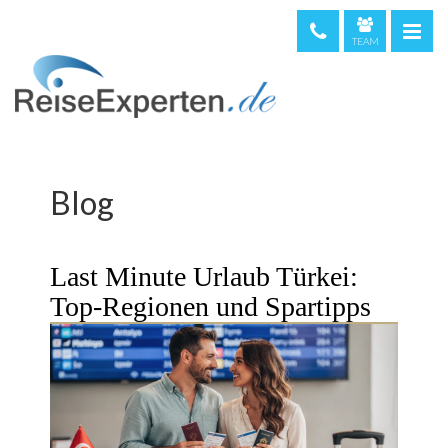
TEAM
telefonische Beratung & Buchung (kostenfrei)
08000 373 473
044 5002234
0720 513221
Blog
Weltweit
+49 611 375810
Last Minute Urlaub Türkei:
Top-Regionen und Spartipps