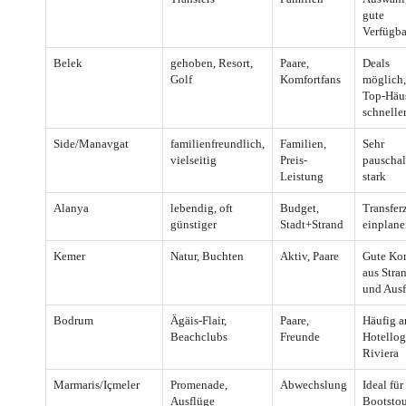
gute
Verfügba
Belek
gehoben, Resort,
Paare,
Deals
Golf
Komfortfans
möglich,
Top-Häu
schnelle
Side/Manavgat
familienfreundlich,
Familien,
Sehr
vielseitig
Preis-
pauschal
Leistung
stark
Alanya
lebendig, oft
Budget,
Transferz
günstiger
Stadt+Strand
einplane
Kemer
Natur, Buchten
Aktiv, Paare
Gute Ko
aus Stra
und Ausf
Bodrum
Ägäis-Flair,
Paare,
Häufig a
Beachclubs
Freunde
Hotellog
Riviera
Marmaris/Içmeler
Promenade,
Abwechslung
Ideal für
Ausflüge
Bootsto