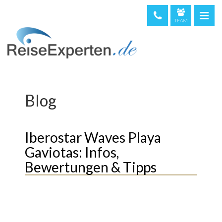
TEAM
telefonische Beratung & Buchung (kostenfrei)
08000 373 473
044 5002234
0720 513221
Blog
Weltweit
+49 611 375810
Iberostar Waves Playa
Gaviotas: Infos,
Bewertungen & Tipps