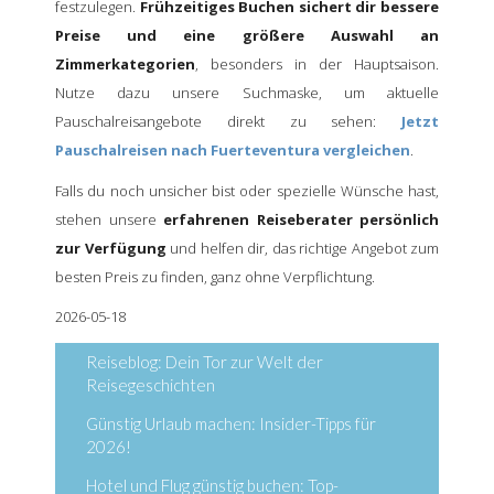
festzulegen.
Frühzeitiges Buchen sichert dir bessere
Preise und eine größere Auswahl an
Zimmerkategorien
, besonders in der Hauptsaison.
Nutze dazu unsere Suchmaske, um aktuelle
Pauschalreisangebote direkt zu sehen:
Jetzt
Pauschalreisen nach Fuerteventura vergleichen
.
Falls du noch unsicher bist oder spezielle Wünsche hast,
stehen unsere
erfahrenen Reiseberater persönlich
zur Verfügung
und helfen dir, das richtige Angebot zum
besten Preis zu finden, ganz ohne Verpflichtung.
2026-05-18
Reiseblog: Dein Tor zur Welt der
Reisegeschichten
Günstig Urlaub machen: Insider-Tipps für
2026!
Hotel und Flug günstig buchen: Top-