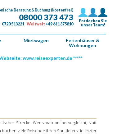
onische Beratung & Buchung (kostenfrei)
08000 373 473
Entdecken Sie
0720 513221
Weltweit
+49 611 375810
unser Team!
e
Mietwagen
Ferienhäuser &
Wohnungen
xperten.de *****
Reise beginnt nicht erst
 einen
ntischer Strecke. Wer vorab online vergleicht, statt
 buchen viele Reisende ihren Shuttle erst in letzter