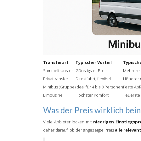
Transferart
Typischer Vorteil
Typische
Sammeltransfer
Günstigster Preis
Mehrere S
Privattransfer
Direktfahrt, flexibel
Höherer 
Minibus (Gruppe)
Ideal für 4 bis 8 Personen
Feste Abf
Limousine
Höchster Komfort
Teuerste
Was der Preis wirklich bein
Viele Anbieter locken mit
niedrigen Einstiegspr
daher darauf, ob der angezeigte Preis
alle relevan