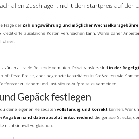
ch allen Zuschlägen, nicht den Startpreis auf der Üb
ie Frage der
Zahlungswährung und möglicher Wechselkursgebühre
 Kreditkarte zusätzliche Kosten verursachen kann. Wähle daher Anbiete
fführen.
s stärker als viele Reisende vermuten. Privattransfers sind
in der Regel 
n oft feste Preise, aber begrenzte Kapazitäten in Stoßzeiten wie Somme
 Zeitfenster zu sichern und Last-Minute-Aufpreise zu vermeiden.
t und Gepäck festlegen
t du deine eigenen Reisedaten
vollständig und korrekt
kennen. Wer un
i Angaben sind dabei absolut entscheidend
: die genaue Strecke, d
 nicht sinnvoll vergleichen.