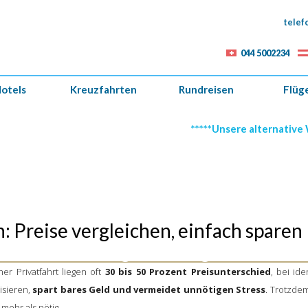
telef
044 5002234
otels
Kreuzfahrten
Rundreisen
Flüg
*****Unsere alternative Webseite: www.reisee
: Preise vergleichen, einfach sparen
hon auf dem Weg zum Flughafen. Wer
r Privatfahrt liegen oft
30 bis 50 Prozent Preisunterschied
, bei ide
isieren,
spart bares Geld und vermeidet unnötigen Stress
. Trotzdem
mehr als nötig.