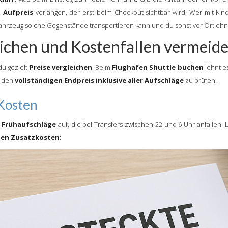
 Aufpreis
verlangen, der erst beim Checkout sichtbar wird. Wer mit Kind
Fahrzeug solche Gegenstände transportieren kann und du sonst vor Ort ohn
leichen und Kostenfallen vermeid
du gezielt
Preise vergleichen
. Beim
Flughafen Shuttle buchen
lohnt e
n den
vollständigen Endpreis inklusive aller Aufschläge
zu prüfen.
 Kosten
 Frühaufschläge
auf, die bei Transfers zwischen 22 und 6 Uhr anfallen. L
hen Zusatzkosten
: