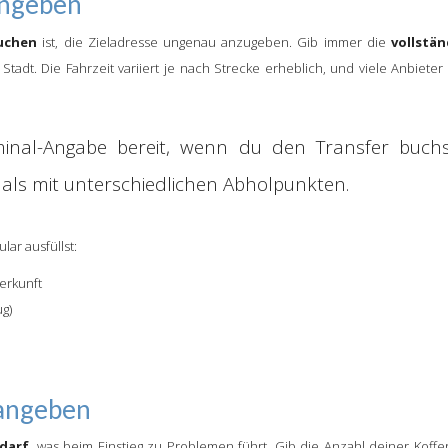
ingeben
uchen
ist, die Zieladresse ungenau anzugeben. Gib immer die
vollstä
Stadt. Die Fahrzeit variiert je nach Strecke erheblich, und viele Anbiete
minal-Angabe bereit, wenn du den Transfer buchs
s mit unterschiedlichen Abholpunkten.
ar ausfüllst:
erkunft
g)
 angeben
darf
, was beim Einstieg zu Problemen führt. Gib die Anzahl deiner Koff