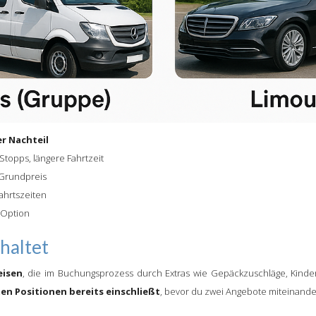
r Nachteil
topps, längere Fahrtzeit
Grundpreis
ahrtszeiten
 Option
haltet
eisen
, die im Buchungsprozess durch Extras wie Gepäckzuschläge, Kinder
ten Positionen bereits einschließt
, bevor du zwei Angebote miteinander