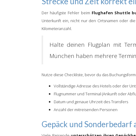
Strecke und Zeit korrekt e
Der häufigste Fehler beim
Flughafen Shuttle b
Unterkunft ein, nicht nur den Ortsnamen oder die 
Kilometeranzahl.
Halte deinen Flugplan mit Ter
München haben mehrere Terminal
Nutze diese Checkliste, bevor du das Buchungsformul
Vollständige Adresse des Hotels oder der Unt
Flugnummer und Terminal (Ankunft oder Abflu
Datum und genaue Uhrzeit des Transfers
Anzahl der mitreisenden Personen
Gepäck und Sonderbedarf
Viele Reisende
unterschätzen ihren Gepäckbe