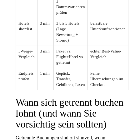
2
Datumsvarianten
prüfen
Hotels
3 min
3 bis 5 Hotels
belastbare
shortlist
(Lage +
Unterkunftsoptionen
Bewertung +
Storno)
3-Wege-
3 min
Paket vs.
echter Best-Value-
Vergleich
Flight+Hotel vs.
Vergleich
getrennt
Endpreis
1 min
Gepäck,
keine
prüfen
Transfer,
Überraschungen im
Gebühren, Taxen
Checkout
Wann sich getrennt buchen
lohnt (und wann Sie
vorsichtig sein sollten)
Getrennte Buchungen sind oft sinnvoll, wenn: