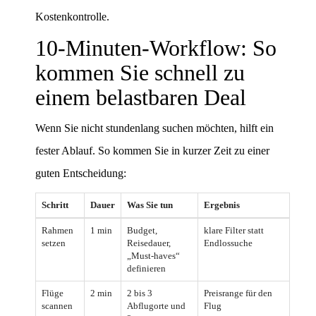
Kostenkontrolle.
10-Minuten-Workflow: So
kommen Sie schnell zu
einem belastbaren Deal
Wenn Sie nicht stundenlang suchen möchten, hilft ein
fester Ablauf. So kommen Sie in kurzer Zeit zu einer
guten Entscheidung:
Schritt
Dauer
Was Sie tun
Ergebnis
Rahmen
1 min
Budget,
klare Filter statt
setzen
Reisedauer,
Endlossuche
„Must-haves“
definieren
Flüge
2 min
2 bis 3
Preisrange für den
scannen
Abflugorte und
Flug