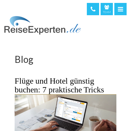
TEAM
telefonische Beratung & Buchung (kostenfrei)
08000 373 473
044 5002234
0720 513221
Blog
Weltweit
+49 611 375810
Flüge und Hotel günstig
buchen: 7 praktische Tricks