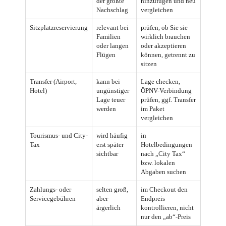
der größte
hinzufügen und neu
Nachschlag
vergleichen
Sitzplatzreservierung
relevant bei
prüfen, ob Sie sie
Familien
wirklich brauchen
oder langen
oder akzeptieren
Flügen
können, getrennt zu
sitzen
Transfer (Airport,
kann bei
Lage checken,
Hotel)
ungünstiger
ÖPNV-Verbindung
Lage teuer
prüfen, ggf. Transfer
werden
im Paket
vergleichen
Tourismus- und City-
wird häufig
in
Tax
erst später
Hotelbedingungen
sichtbar
nach „City Tax“
bzw. lokalen
Abgaben suchen
Zahlungs- oder
selten groß,
im Checkout den
Servicegebühren
aber
Endpreis
ärgerlich
kontrollieren, nicht
nur den „ab“-Preis