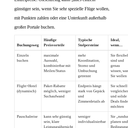
günstiger sein, wenn Sie sehr spezielle Flüge wollen,
mit Punkten zahlen oder eine Unterkunft außerhalb
großer Portale buchen.
Häufige
Typische
Ideal,
Buchungsweg
Preisvorteile
Stolpersteine
wenn…
Einzeln
maximale
mehr
Sie flexibe
buchen
Auswahl,
Koordination,
sind und
kombinierbar mit
Storno und
genau
Meilen/Status
Umbuchung
wissen, wa
getrennt
Sie wollen
Flight+Hotel
Paket-Rabatte
Endpreis hängt
Sie schnell
(dynamisch)
möglich, weniger
stark von Gepäck
vergleiche
Suchaufwand
und
und solide
Zimmerdetails ab
Deals find
möchten
Pauschalreise
kann sehr günstig
weniger
Sie „rund
sein, klare
individualisierbar
planen und
Leistungsübersicht
Bedingung