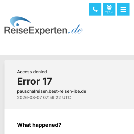
TEAM
telefonische Beratung & Buchung (kostenfrei)
08000 373 473
044 5002234
0720 513221
Weltweit
+49 611 375810