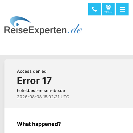
TEAM
telefonische Beratung & Buchung (kostenfrei)
08000 373 473
044 5002234
0720 513221
Weltweit
+49 611 375810