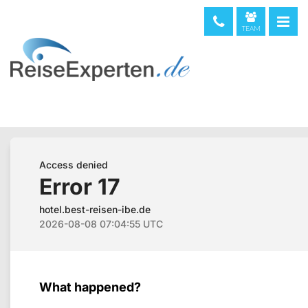
TEAM
telefonische Beratung & Buchung (kostenfrei)
08000 373 473
044 5002234
0720 513221
Weltweit
+49 611 375810