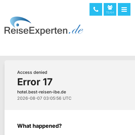
TEAM
telefonische Beratung & Buchung (kostenfrei)
08000 373 473
044 5002234
0720 513221
Weltweit
+49 611 375810